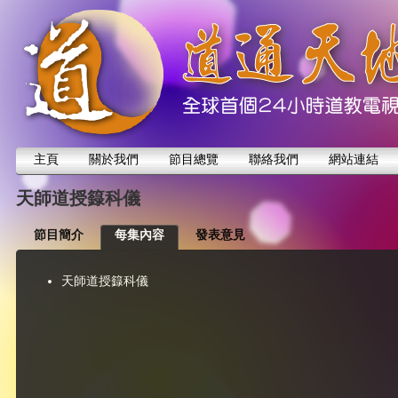
主頁
關於我們
節目總覽
聯絡我們
網站連結
天師道授籙科儀
節目簡介
每集內容
發表意見
天師道授籙科儀