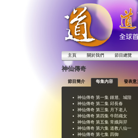
主頁
關於我們
節目總覽
神仙傳奇
節目簡介
每集內容
發表意
神仙傳奇 第一集 鍾馗、城隍
神仙傳奇 第二集 邱長春
神仙傳奇 第三集 月下老人
神仙傳奇 第四集 牛郎織女
神仙傳奇 第五集 常娥與羿
神仙傳奇 第六集 道教八仙一
神仙傳奇 第七集 四御