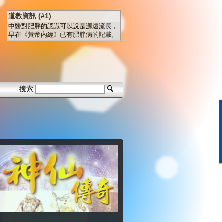
道教資訊 (#1)
中醫對肥胖的認識可以說是源遠流長，
早在《黃帝內經》已有肥胖病的記載。
搜索