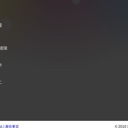
靈
張道陵
帝
二
結
|
廣告事宜
© 201