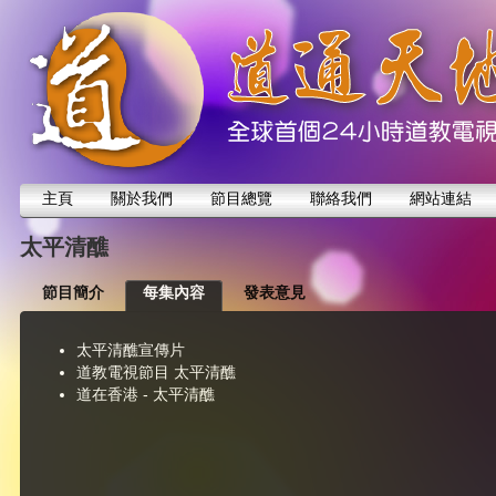
主頁
關於我們
節目總覽
聯絡我們
網站連結
太平清醮
節目簡介
每集內容
發表意見
太平清醮宣傳片
道教電視節目 太平清醮
道在香港 - 太平清醮