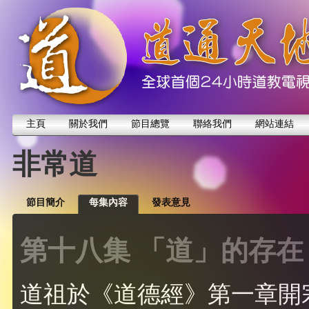
主頁
關於我們
節目總覽
聯絡我們
網站連結
非常道
節目簡介
每集內容
發表意見
第十八集 「道」的存在
道祖於《道德經》第一章開