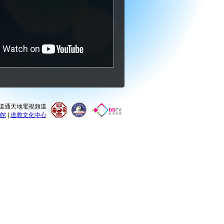
0 道通天地電視頻道
館
|
道教文化中心