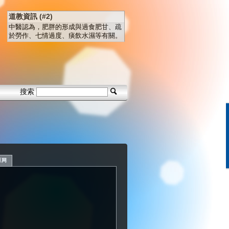
道教資訊 (#2)
中醫認為，肥胖的形成與過食肥甘、疏
於勞作、七情過度、痰飲水濕等有關。
搜索
豆网