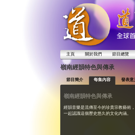
主頁
關於我們
節目總覽
嶺南經韻特色與傳承
節目簡介
每集內容
發表意
嶺南經韻特色與傳承
經韻音樂是流傳至今的珍貴宗教藝術
一起認識這個歷史悠久的文化內涵。