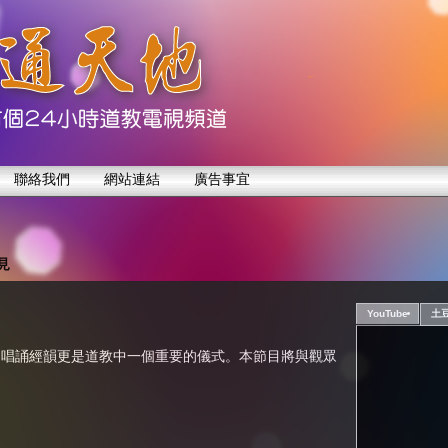
聯絡我們
網站連結
廣告事宜
見
YouTube
土
，唱誦經韻更是道教中一個重要的儀式。本節目將與觀眾