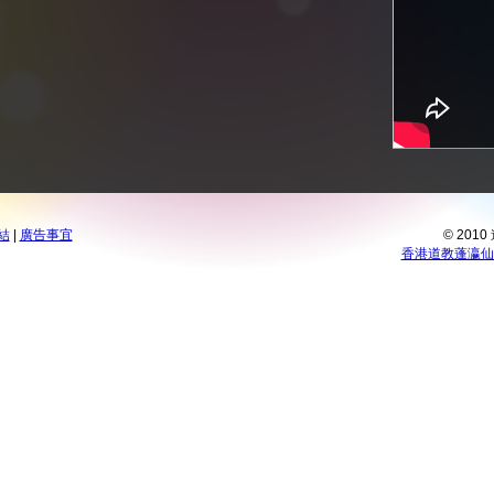
結
|
廣告事宜
© 201
香港道教蓬瀛仙