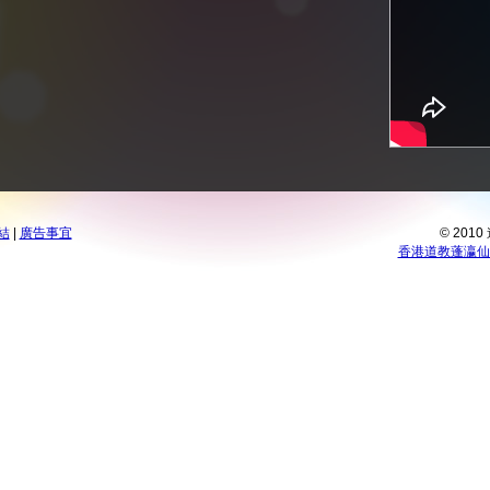
結
|
廣告事宜
© 201
香港道教蓬瀛仙