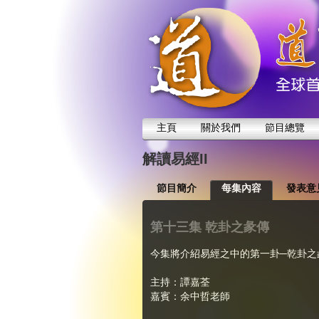
主頁
關於我們
節目總覽
解讀易經II
節目簡介
每集內容
發表意
第十三集 乾卦之彖傳
今集將介紹易經之中的第一卦─乾卦之
主持：譚嘉荃
嘉賓：余中哲老師