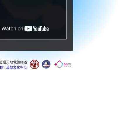
0 道通天地電視頻道
館
|
道教文化中心