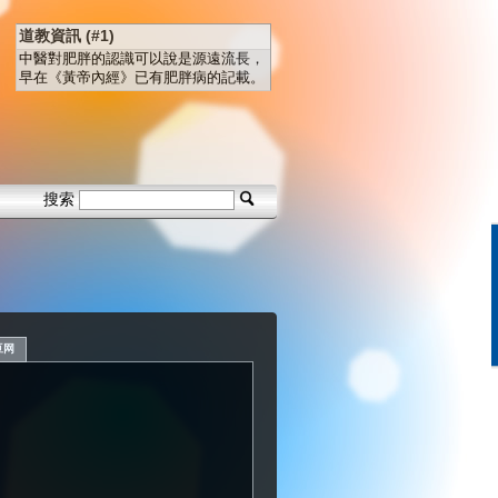
道教資訊 (#1)
中醫對肥胖的認識可以說是源遠流長，
早在《黃帝內經》已有肥胖病的記載。
搜索
豆网