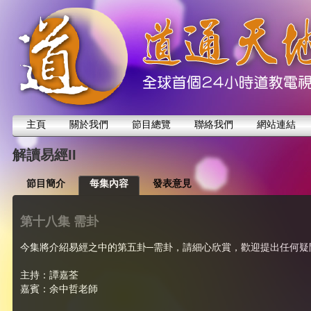
主頁
關於我們
節目總覽
聯絡我們
網站連結
解讀易經II
節目簡介
每集內容
發表意見
第十八集 需卦
今集將介紹易經之中的第五卦─需卦，請細心欣賞，歡迎提出任何疑
主持：譚嘉荃
嘉賓：余中哲老師