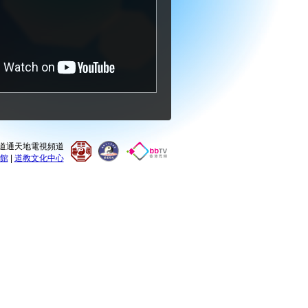
0 道通天地電視頻道
館
|
道教文化中心