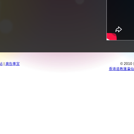
結
|
廣告事宜
© 201
香港道教蓬瀛仙