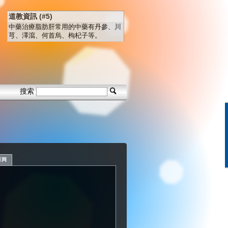
道教資訊 (#5)
中藥治療脂肪肝常用的中藥有丹參、川
芎、澤瀉、何首烏、枸杞子等。
搜索
豆网