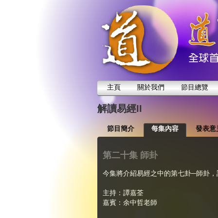
主頁
關於我們
節目總覽
解讀易經II
節目簡介
每集內容
發表意
第二十集 師卦
今集將介紹易經之中的第七卦─師卦，
主持：譚嘉荃
嘉賓：余中哲老師