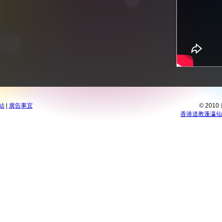
結
|
廣告事宜
© 201
香港道教蓬瀛仙