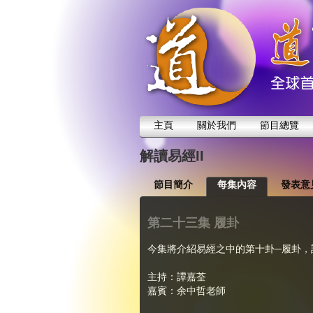
主頁
關於我們
節目總覽
解讀易經II
節目簡介
每集內容
發表意
第二十三集 履卦
今集將介紹易經之中的第十卦─履卦，
主持：譚嘉荃
嘉賓：余中哲老師