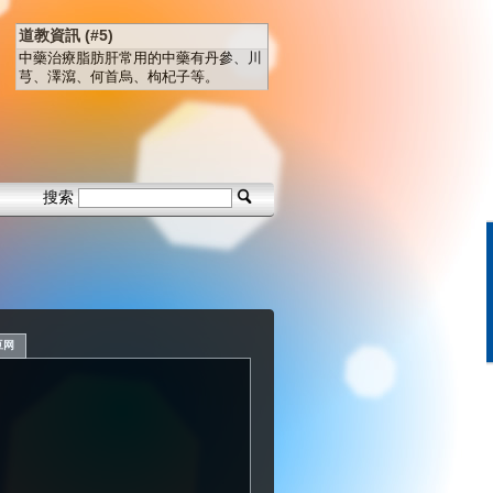
道教資訊 (#5)
中藥治療脂肪肝常用的中藥有丹參、川
芎、澤瀉、何首烏、枸杞子等。
搜索
豆网