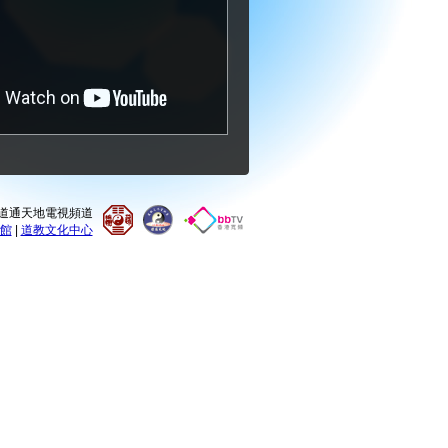
0 道通天地電視頻道
館
|
道教文化中心