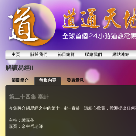
主頁
關於我們
節目總覽
聯絡我們
網站連結
解讀易經II
節目簡介
每集內容
發表意見
第二十四集 泰卦
今集將介紹易經之中的第十一卦─泰卦，請細心欣賞，歡迎提出任何
主持：譚嘉荃
嘉賓：余中哲老師