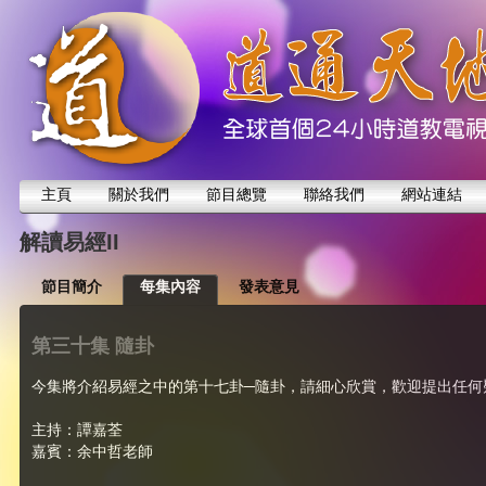
主頁
關於我們
節目總覽
聯絡我們
網站連結
解讀易經II
節目簡介
每集內容
發表意見
第三十集 隨卦
今集將介紹易經之中的第十七卦─隨卦，請細心欣賞，歡迎提出任何
主持：譚嘉荃
嘉賓：余中哲老師