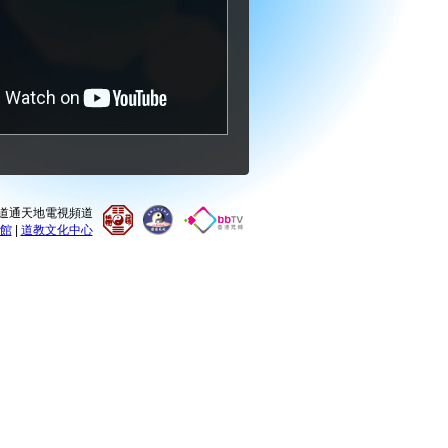
0 道通天地電視頻道
館
|
道教文化中心