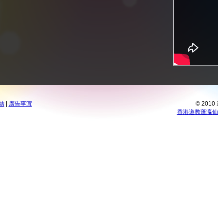
結
|
廣告事宜
© 201
香港道教蓬瀛仙