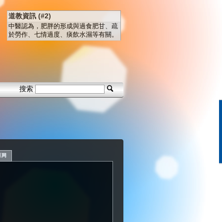
道教資訊 (#2)
中醫認為，肥胖的形成與過食肥甘、疏
於勞作、七情過度、痰飲水濕等有關。
搜索
豆网