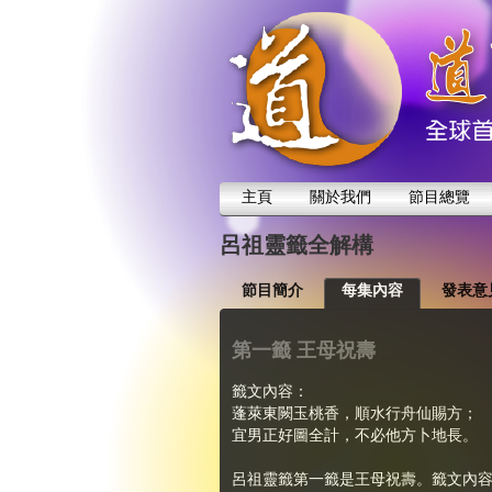
主頁
關於我們
節目總覽
呂祖靈籤全解構
節目簡介
每集內容
發表意
第一籤 王母祝壽
籤文內容：
蓬萊東闕玉桃香，順水行舟仙賜方；
宜男正好圖全計，不必他方卜地長。
呂祖靈籤第一籤是王母祝壽。籤文內