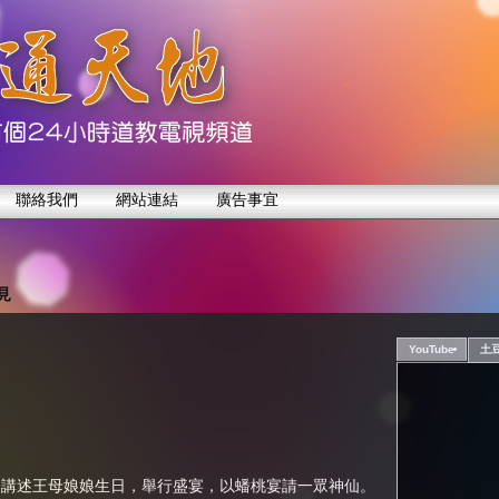
聯絡我們
網站連結
廣告事宜
見
YouTube
土
容講述王母娘娘生日，舉行盛宴，以蟠桃宴請一眾神仙。