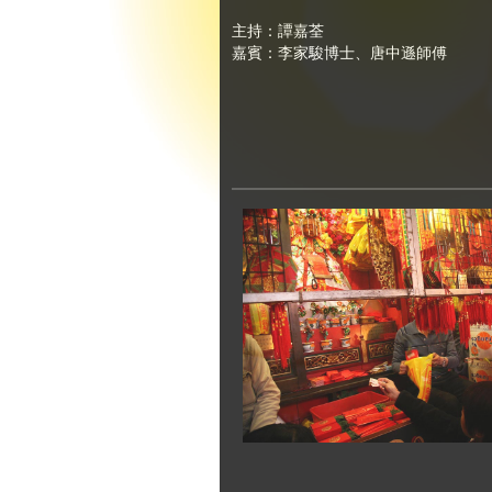
主持：譚嘉荃
嘉賓：李家駿博士、唐中遜師傅