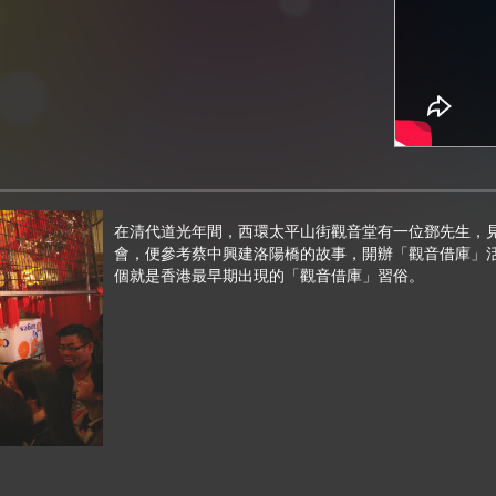
在清代道光年間，西環太平山街觀音堂有一位鄧先生，
會，便參考蔡中興建洛陽橋的故事，開辦「觀音借庫」
個就是香港最早期出現的「觀音借庫」習俗。