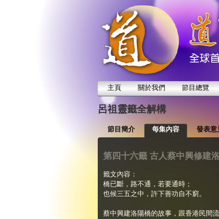
主頁
關於我們
節目總覽
呂祖靈籤全解構
節目簡介
每集內容
發表意
第四十六籤 古人蔡中興修建
籤文內容：
橋已斷，路不通，若要通時；
也候三五之中，許下善功自不窮。
蔡中興建洛陽橋的故事，跟香港民間