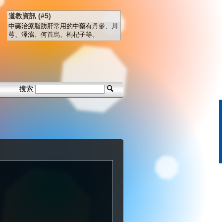
道教資訊 (#5)
中藥治療脂肪肝常用的中藥有丹參、川
芎、澤瀉、何首烏、枸杞子等。
搜索