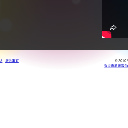
結
|
廣告事宜
© 201
香港道教蓬瀛仙