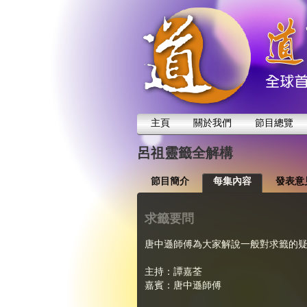
主頁
關於我們
節目總覽
呂祖靈籤全解構
節目簡介
每集內容
發表意
求籤要問
唐中遜師傅為大家解說­一般對求籤的
主持：譚嘉荃
嘉賓：唐中遜師傅