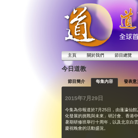
主頁
關於我們
節目總覽
今日道教
節目簡介
每集內容
發表意
2015年7月29日
今集為你報道於7月25日，由蓬瀛仙
化發展的挑戰與未來」研討會、香港
暑期研修班舉行十周年，以及北京白
慶祝晚會的活動盛況。