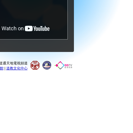
0 道通天地電視頻道
館
|
道教文化中心