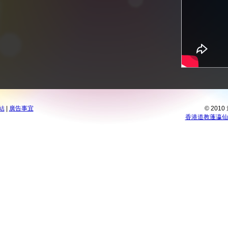
結
|
廣告事宜
© 201
香港道教蓬瀛仙