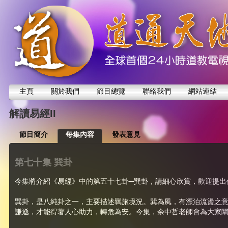
主頁
關於我們
節目總覽
聯絡我們
網站連結
解讀易經II
節目簡介
每集內容
發表意見
第七十集 巽卦
今集將介紹《易經》中的第五十七卦─巽卦，請細心欣賞，歡迎提出
巽卦，是八純卦之一，主要描述羈旅境況。巽為風，有漂泊流盪之意
謙遜，才能得著人心助力，轉危為安。今集，余中哲老師會為大家闡