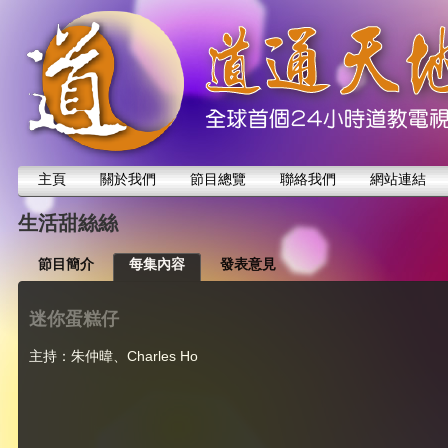
主頁
關於我們
節目總覽
聯絡我們
網站連結
生活甜絲絲
節目簡介
每集內容
發表意見
迷你蛋糕仔
主持：朱仲暐、Charles Ho