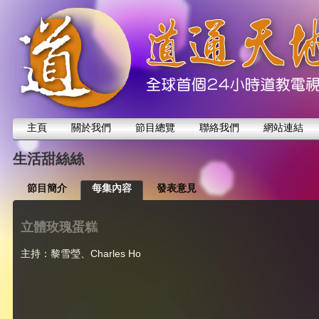
主頁
關於我們
節目總覽
聯絡我們
網站連結
生活甜絲絲
節目簡介
每集內容
發表意見
立體玫瑰蛋糕
主持：黎雪瑩、Charles Ho