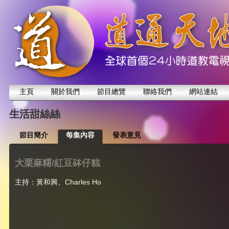
主頁
關於我們
節目總覽
聯絡我們
網站連結
生活甜絲絲
節目簡介
每集內容
發表意見
大栗麻糬/紅豆砵仔糕
主持：黃和興、Charles Ho