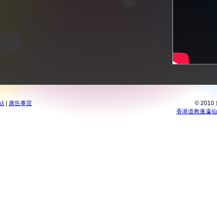
結
|
廣告事宜
© 201
香港道教蓬瀛仙