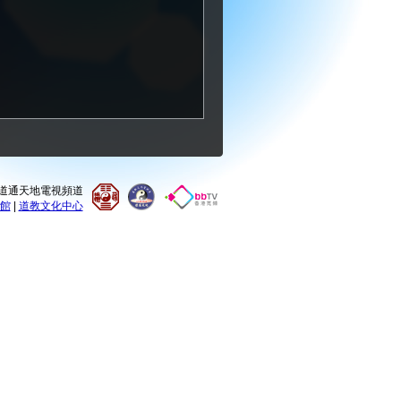
0 道通天地電視頻道
館
|
道教文化中心