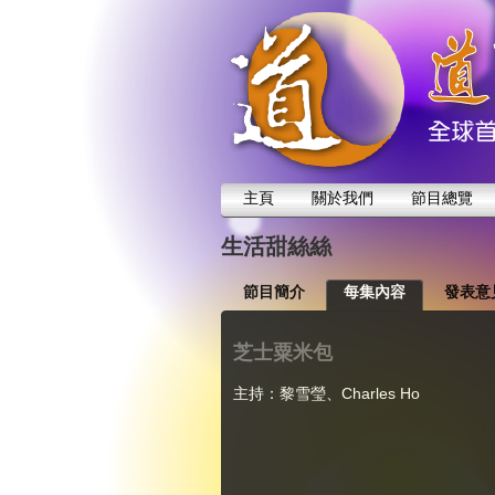
主頁
關於我們
節目總覽
生活甜絲絲
節目簡介
每集內容
發表意
芝士粟米包
主持：黎雪瑩、Charles Ho