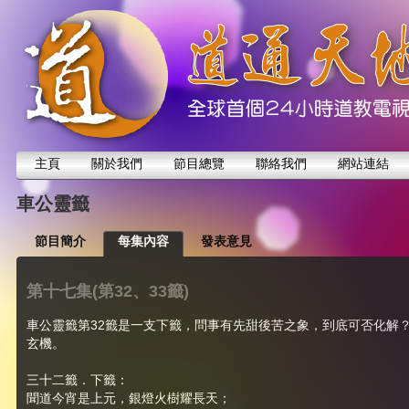
主頁
關於我們
節目總覽
聯絡我們
網站連結
車公靈籤
節目簡介
每集內容
發表意見
第十七集(第32、33籤)
車公靈籤第32籤是一支下籤，問事有先甜後苦之象，到底可否化解
玄機。
三十二籤．下籤：
聞道今宵是上元，銀燈火樹耀長天；