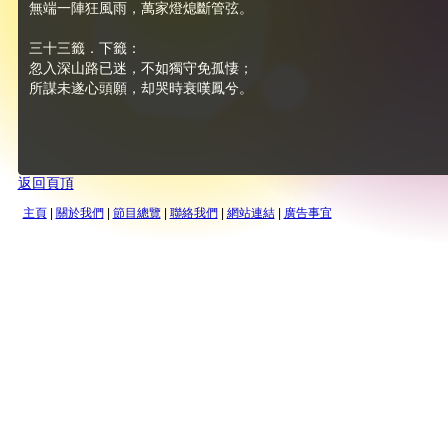
無端一陣狂風雨，萬家燈熄斷管弦。
三十三籤．下籤：
忽入深山路已迷，不如獨守免孤悽；
所謀未遂心頭願，却哭時衰嘆鳳兮。
返回頁頂
主頁
|
關於我們
|
節目總覽
|
聯絡我們
|
網站連結
|
廣告事宜