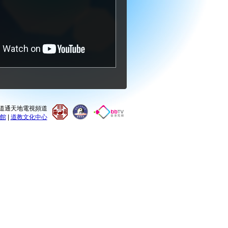
0 道通天地電視頻道
館
|
道教文化中心