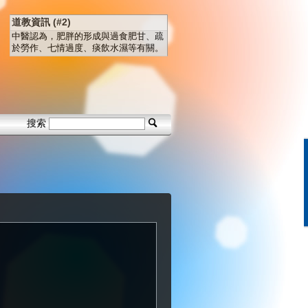
道教資訊 (#2)
中醫認為，肥胖的形成與過食肥甘、疏
於勞作、七情過度、痰飲水濕等有關。
搜索