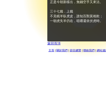
正是今朝新樣出，無錢空手又來沽。
三十七籤．上籤
不見眠羊臥虎皮，誰知百獸莫相欺；
一朝虎失羊仍在，咀嚼還依伏虎時。
返回頁頂
主頁
|
關於我們
|
節目總覽
|
聯絡我們
|
網站連