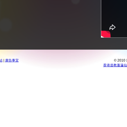
結
|
廣告事宜
© 201
香港道教蓬瀛仙