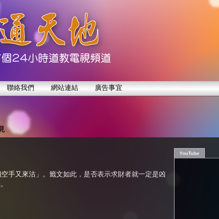
聯絡我們
網站連結
廣告事宜
見
YouTube
錢空手又來沽」。籤文如此，是否表示求財者就一定是凶
機。