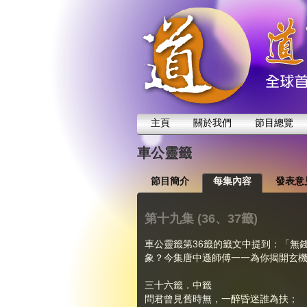
主頁
關於我們
節目總覽
車公靈籤
節目簡介
每集內容
發表意
第十九集 (36、37籤)
車公靈籤第36籤的籤文中提到：「無
象？今集唐中遜師傅一一為你揭開玄
三十六籤．中籤
問君曾見舊時無，一醉昏迷誰為扶；