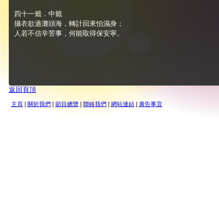
四十一籤．中籤
攝衣欲過灘頭海，轉計回來怕濕身；
人若不信辛苦事，何能取得保安寧。
返回頁頂
主頁
|
關於我們
|
節目總覽
|
聯絡我們
|
網站連結
|
廣告事宜