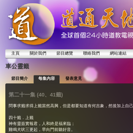
主頁
關於我們
節目總覽
聯絡我們
網站連結
車公靈籤
節目簡介
每集內容
發表意見
第二十一集 (40、41籤)
問事求籤求得上籤當然高興，但是都要知道有何吉象，然後加上自
四十籤．上籤
神有靈簽實報君，人和終是福來臨；
雞鳴犬吠三更起，早向門前聽好音。