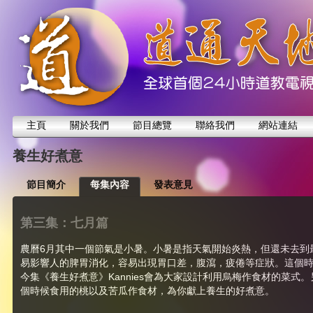
主頁
關於我們
節目總覽
聯絡我們
網站連結
養生好煮意
節目簡介
每集內容
發表意見
第三集：七月篇
農曆6月其中一個節氣是小暑。小暑是指天氣開始炎熱，但還未去到
易影響人的脾胃消化，容易出現胃口差，腹瀉，疲倦等症狀。這個
今集《養生好煮意》Kannies會為大家設計利用烏梅作食材的菜式
個時候食用的桃以及苦瓜作食材，為你獻上養生的好煮意。