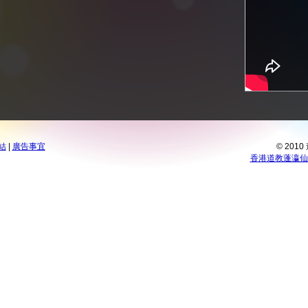
結
|
廣告事宜
© 201
香港道教蓬瀛仙