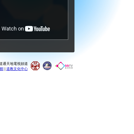
0 道通天地電視頻道
館
|
道教文化中心