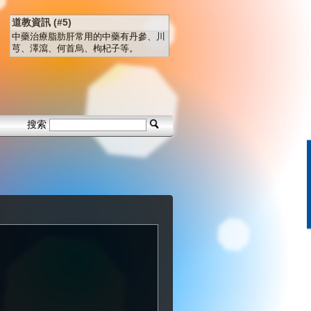
道教資訊 (#5)
中藥治療脂肪肝常用的中藥有丹參、川
芎、澤瀉、何首烏、枸杞子等。
搜索