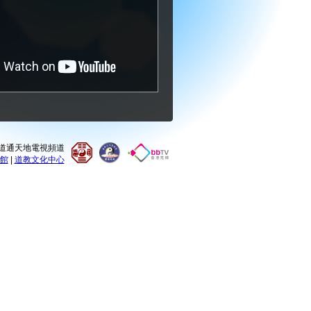
0 道通天地電視頻道
館
|
道教文化中心