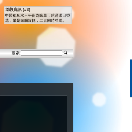
道教資訊 (#3)
中醫稱耳水不平衡為眩暈，眩是眼目昏
花，暈是頭腦旋轉，二者同時並現。
搜索