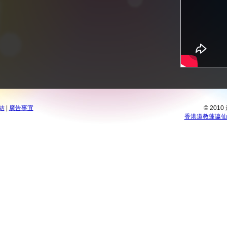
結
|
廣告事宜
© 201
香港道教蓬瀛仙