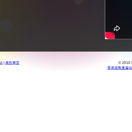
結
|
廣告事宜
© 201
香港道教蓬瀛仙