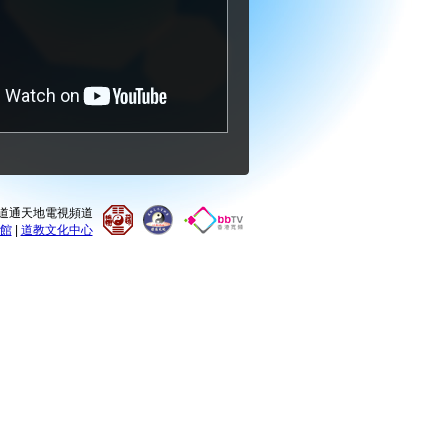
0 道通天地電視頻道
館
|
道教文化中心