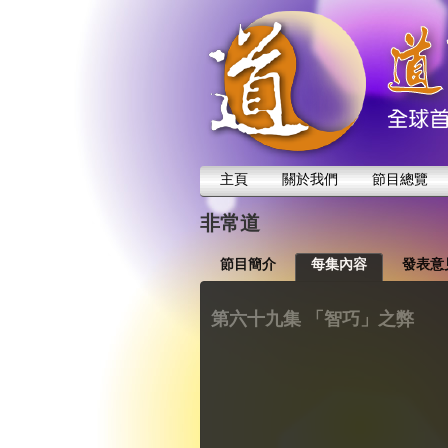
主頁
關於我們
節目總覽
非常道
節目簡介
每集內容
發表意
第六十九集 「智巧」之弊