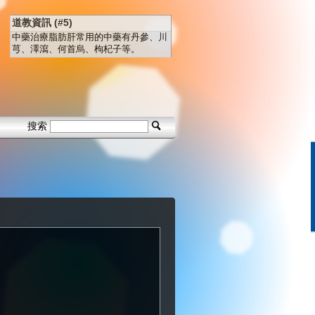
道教資訊 (#5)
中藥治療脂肪肝常用的中藥有丹參、川
芎、澤瀉、何首烏、枸杞子等。
搜索