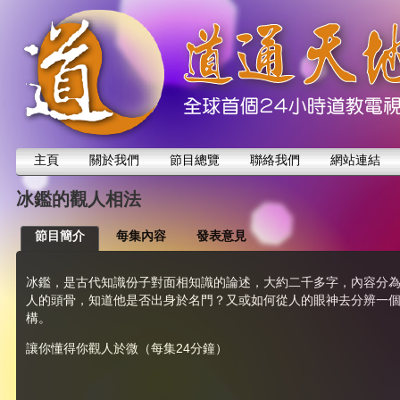
主頁
關於我們
節目總覽
聯絡我們
網站連結
冰鑑的觀人相法
節目簡介
每集內容
發表意見
冰鑑，是古代知識份子對面相知識的論述，大約二千多字，內容分
人的頭骨，知道他是否出身於名門？又或如何從人的眼神去分辨一
構。
讓你懂得你觀人於微（每集24分鐘）