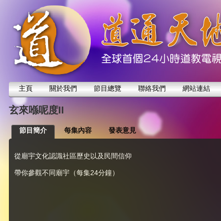
主頁
關於我們
節目總覽
聯絡我們
網站連結
玄來喺呢度II
節目簡介
每集內容
發表意見
從廟宇文化認識社區歷史以及民間信仰
帶你參觀不同廟宇（每集24分鐘）