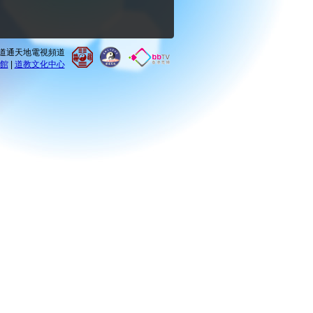
0 道通天地電視頻道
館
|
道教文化中心