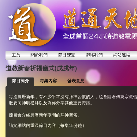
主頁
關於我們
節目總覽
聯絡我們
網站連結
道教新春祈福儀式(戊戌年)
節目簡介
每集內容
發表意見
每逢農曆新年，有不少平常沒有拜神習慣的人，也會隨著傳統宗教
麼要向神明禮拜以及為你分享其他重要資訊。
節目會介紹農曆新年期間的拜神習俗。
請於網站內重溫節目內容（每集15分鐘）