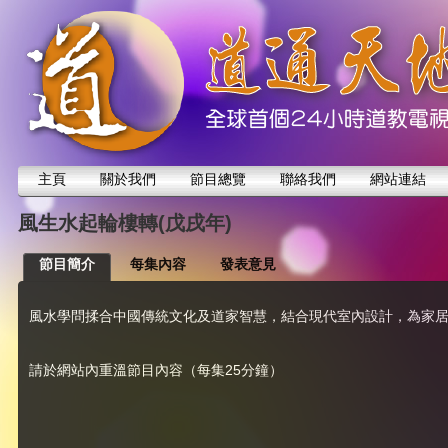
主頁
關於我們
節目總覽
聯絡我們
網站連結
風生水起輪樓轉(戊戌年)
節目簡介
每集內容
發表意見
風水學問揉合中國傳統文化及道家智慧，結合現代室內設計，為家
請於網站內重溫節目內容（每集25分鐘）