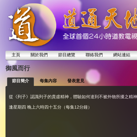
主頁
關於我們
節目總覽
聯絡我們
網站連結
御風而行
節目簡介
每集內容
發表意見
從《列子》認識列子的貴虛精神，體驗如何達到不被外物所擾之精
逢星期四 晚上六時四十五分（每集12分鐘）