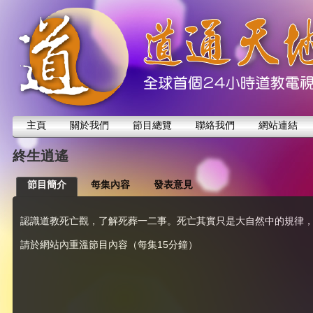
主頁
關於我們
節目總覽
聯絡我們
網站連結
終生逍遙
節目簡介
每集內容
發表意見
認識道教死亡觀，了解死葬一二事。死亡其實只是大自然中的規律
請於網站內重溫節目內容（每集15分鐘）