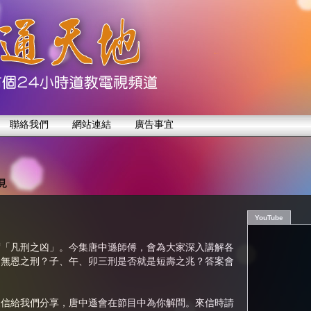
聯絡我們
網站連結
廣告事宜
見
YouTube
謂「凡刑之凶」。今集唐中遜師傅，會為大家深入講解各
名無恩之刑？子、午、卯三刑是否就是短壽之兆？答案會
來信給我們分享，唐中遜會在節目中為你解問。來信時請