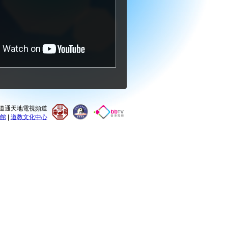
0 道通天地電視頻道
館
|
道教文化中心