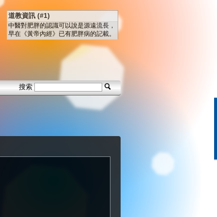
道教資訊 (#1)
中醫對肥胖的認識可以說是源遠流長，
早在《黃帝內經》已有肥胖病的記載。
搜索