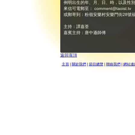
例明出生的年、月、日、時，以及性
來信可電郵至：
comment@taoist.tv
或郵寄到：粉嶺安樂村安樂門街28號福成
主持：譚嘉荃
嘉賓主持：唐中遜師傅
返回頁頂
主頁
|
關於我們
|
節目總覽
|
聯絡我們
|
網站連