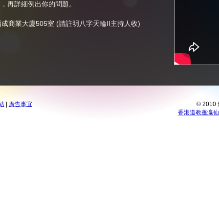
別，再詳細例出你的問題。
商業大廈505室 (請註明八字天輪II主持人收)
結
|
廣告事宜
© 201
香港道教蓬瀛仙