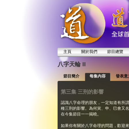
主頁
關於我們
節目總覽
八字天輪 II
節目簡介
每集內容
發表意
第三集 三刑的影響
認識八字命理的朋友，一定知道有所
種三刑的影響。為何寅、申、巳會又
在今集節目一一揭曉。
如果你有關於八字命理的問題，歡迎