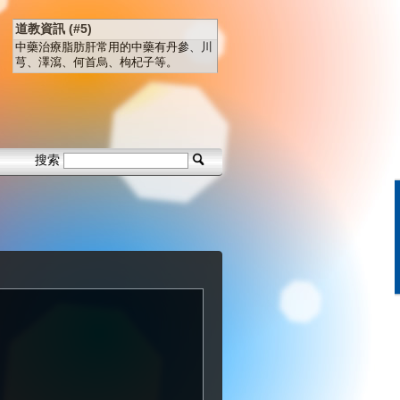
道教資訊 (#5)
中藥治療脂肪肝常用的中藥有丹參、川
芎、澤瀉、何首烏、枸杞子等。
搜索