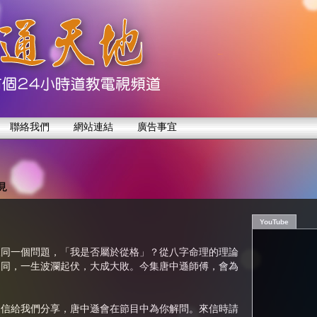
聯絡我們
網站連結
廣告事宜
見
YouTube
及同一個問題，「我是否屬於從格」？從八字命理的理論
不同，一生波瀾起伏，大成大敗。今集唐中遜師傅，會為
來信給我們分享，唐中遜會在節目中為你解問。來信時請