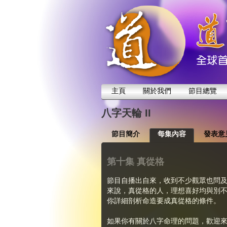
主頁
關於我們
節目總覽
八字天輪 II
節目簡介
每集內容
發表意
第十集 真從格
節目自播出自來，收到不少觀眾也問
來說，真從格的人，理想喜好均與別
你詳細剖析命造要成真從格的條件。
如果你有關於八字命理的問題，歡迎