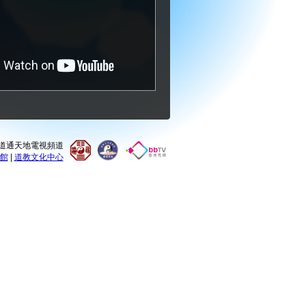
0 道通天地電視頻道
館
|
道教文化中心