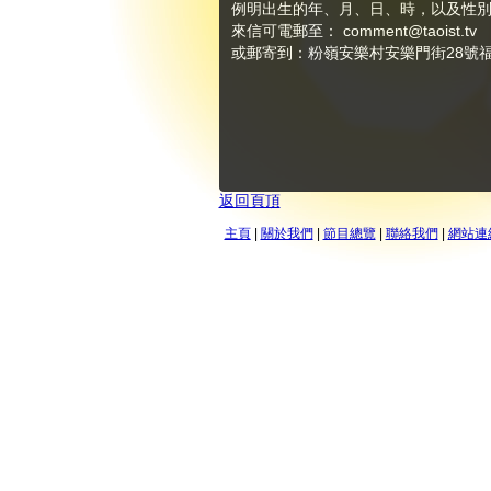
例明出生的年、月、日、時，以及性
來信可電郵至：
comment@taoist.tv
或郵寄到：粉嶺安樂村安樂門街28號福成
返回頁頂
主頁
|
關於我們
|
節目總覽
|
聯絡我們
|
網站連