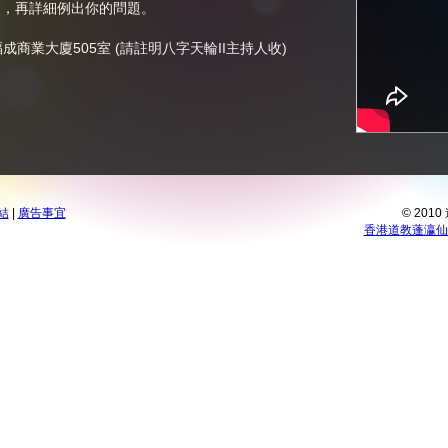
別，再詳細例出你的問題。
商業大廈505室 (請註明八字天輪II主持人收)
結
|
廣告事宜
© 201
香港道教蓬瀛仙