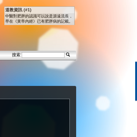
道教資訊 (#1)
中醫對肥胖的認識可以說是源遠流長，
早在《黃帝內經》已有肥胖病的記載。
搜索