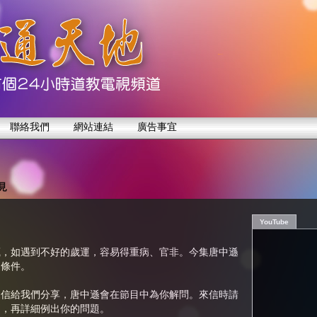
聯絡我們
網站連結
廣告事宜
見
YouTube
藏，如遇到不好的歲運，容易得重病、官非。今集唐中遜
的條件。
來信給我們分享，唐中遜會在節目中為你解問。來信時請
別，再詳細例出你的問題。