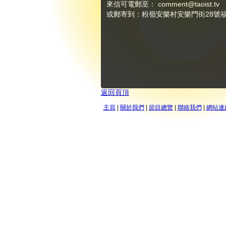
來信可電郵至：
comment@taoist.tv
或郵寄到：粉嶺安樂村安樂門街28號福成
返回頁頂
主頁
|
關於我們
|
節目總覽
|
聯絡我們
|
網站連