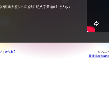
商業大廈505室 (請註明八字天輪II主持人收)
結
|
廣告事宜
© 201
香港道教蓬瀛仙