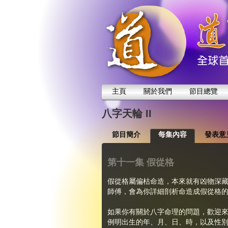
主頁
關於我們
節目總覽
八字天輪 II
節目簡介
每集內容
發表意
第十一集 假從格
假從格屬偏枯命造，本來就有凶物深
師傅，會為你詳細剖析命造成假從格
如果你有關於八字命理的問題，歡迎
例明出生的年、月、日、時，以及性