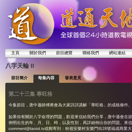
主頁
關於我們
節目總覽
聯絡我們
網站連結
八字天輪 II
節目簡介
每集內容
發表意見
第二十三集 專旺格
今集節目，唐中遜師傅將會為大家詳詳講解「專旺格」的成格條件
如果你有關於八字命理的問題，歡迎來信給我們分享，唐中遜會在
例明出生的年、月、日、時，以及性別，再詳細例出你的問題。來
comment@taoist.tv
或郵寄到：粉嶺安樂村安樂門街28號福成商業大廈