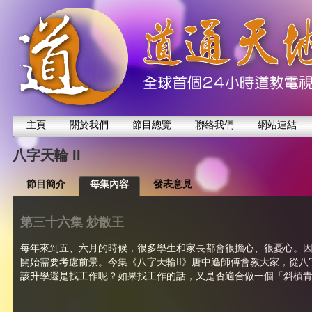
主頁
關於我們
節目總覽
聯絡我們
網站連結
八字天輪 II
節目簡介
每集內容
發表意見
第三十六集 炒散王
每年來到五、六月的時候，很多學生和家長都會很擔心、很憂心。
開始需要考慮前景。今集《八字天輪II》唐中遜師傅會教大家，從
該升學還是找工作呢？如果找工作的話，又是否適合做一個「斜槓